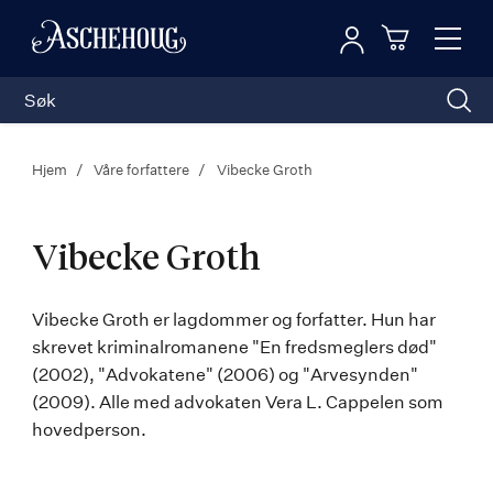
Logg inn
Toggl
n
Handleku
Nav
Hjem
Våre forfattere
Vibecke Groth
Vibecke Groth
Vibecke
Vibecke Groth er lagdommer og forfatter. Hun har
skrevet kriminalromanene "En fredsmeglers død"
Groth
(2002), "Advokatene" (2006) og "Arvesynden"
(2009). Alle med advokaten Vera L. Cappelen som
hovedperson.