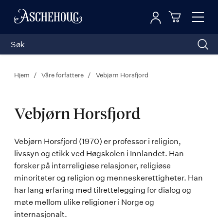
Logg inn
Toggl
n
Handleku
Nav
Hjem
Våre forfattere
Vebjørn Horsfjord
Vebjørn Horsfjord
Vebjørn
Vebjørn Horsfjord (1970) er professor i religion,
livssyn og etikk ved Høgskolen i Innlandet. Han
Horsfjord
forsker på interreligiøse relasjoner, religiøse
minoriteter og religion og menneskerettigheter. Han
har lang erfaring med tilrettelegging for dialog og
møte mellom ulike religioner i Norge og
internasjonalt.