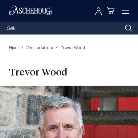
Logg inn
Toggl
n
Handleku
Nav
Hjem
Våre forfattere
Trevor Wood
Trevor Wood