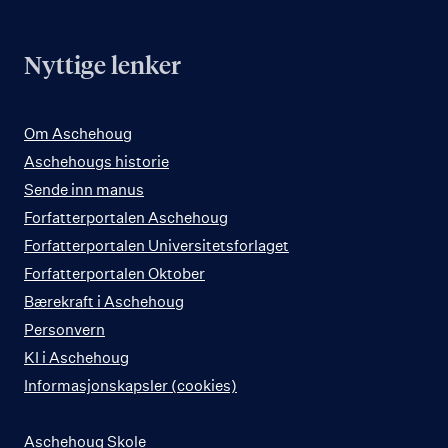
Nyttige lenker
Om Aschehoug
Aschehougs historie
Sende inn manus
Forfatterportalen Aschehoug
Forfatterportalen Universitetsforlaget
Forfatterportalen Oktober
Bærekraft i Aschehoug
Personvern
KI i Aschehoug
Informasjonskapsler (cookies)
Aschehoug Skole