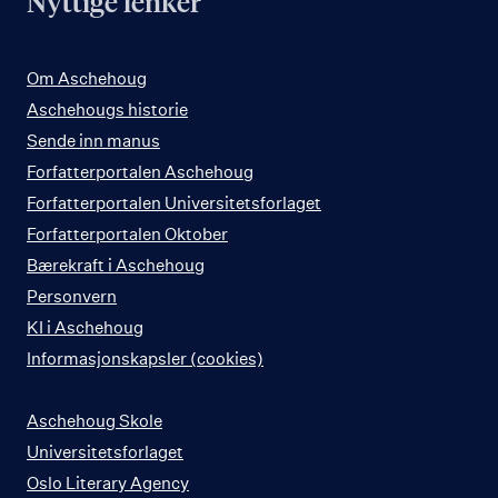
Nyttige lenker
Om Aschehoug
Aschehougs historie
Sende inn manus
Forfatterportalen Aschehoug
Forfatterportalen Universitetsforlaget
Forfatterportalen Oktober
Bærekraft i Aschehoug
Personvern
KI i Aschehoug
Informasjonskapsler (cookies)
Aschehoug Skole
Universitetsforlaget
Oslo Literary Agency