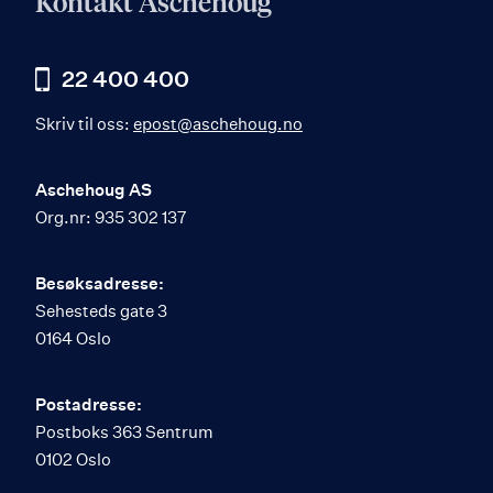
Kontakt Aschehoug
22 400 400
Skriv til oss:
epost@aschehoug.no
Aschehoug AS
Org.nr: 935 302 137
Besøksadresse:
Sehesteds gate 3
0164 Oslo
Postadresse:
Postboks 363 Sentrum
0102 Oslo