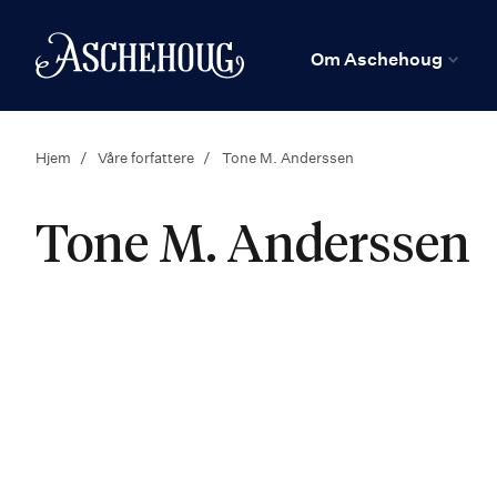
n
Hjem
Om Aschehoug
Hjem
Våre forfattere
Tone M. Anderssen
Tone M. Anderssen