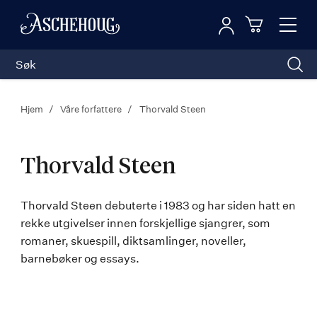
Logg inn
Toggl
n
Handleku
Nav
Hjem
Våre forfattere
Thorvald Steen
Thorvald Steen
Thorvald
Thorvald Steen debuterte i 1983 og har siden hatt en
rekke utgivelser innen forskjellige sjangrer, som
Steen
romaner, skuespill, diktsamlinger, noveller,
barnebøker og essays.