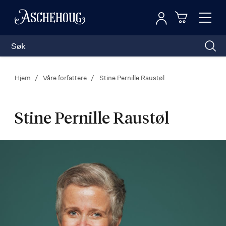
Logg inn
Toggl
n
Handleku
Nav
Hjem
Våre forfattere
Stine Pernille Raustøl
Stine Pernille Raustøl