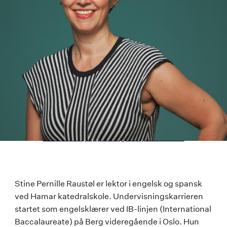
Last ned høyoppløselig versjon av bildet
Stine
Stine Pernille Raustøl er lektor i engelsk og spansk
ved Hamar katedralskole. Undervisningskarrieren
Pernille
startet som engelsklærer ved IB-linjen (International
Raustøl
Baccalaureate) på Berg videregående i Oslo. Hun