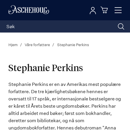
Logg inn
Toggl
n
Handleku
Nav
Hjem
Våre forfattere
Stephanie Perkins
Stephanie Perkins
Stephanie
Stephanie Perkins er en av Amerikas mest populære
forfattere. De tre kjærlighetsbøkene hennes er
Perkins
oversatt til 17 språk, er internasjonale bestselgere og
er kåret til Årets beste ungdomsbøker. Perkins har
alltid arbeidet med bøker; først som bokhandler,
deretter som bibliotekar, og nå som
ungdomsbokforfatter. Hennes debutroman "Anna