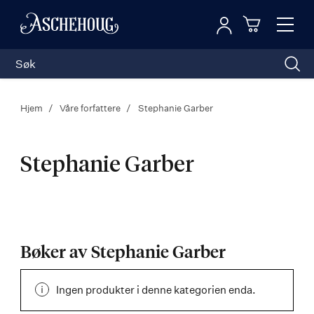
Logg inn
Toggl
n
Handleku
Nav
Hjem
Våre forfattere
Stephanie Garber
Stephanie Garber
Stephanie
Garber
Bøker av Stephanie Garber
Ingen produkter i denne kategorien enda.