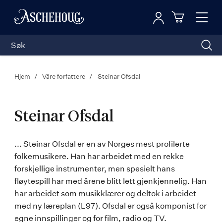
Logg inn
Toggl
n
Handleku
Nav
Hjem
Våre forfattere
Steinar Ofsdal
Steinar Ofsdal
Steinar
... Steinar Ofsdal er en av Norges mest profilerte
folkemusikere. Han har arbeidet med en rekke
Ofsdal
forskjellige instrumenter, men spesielt hans
fløytespill har med årene blitt lett gjenkjennelig. Han
har arbeidet som musikklærer og deltok i arbeidet
med ny læreplan (L97). Ofsdal er også komponist for
egne innspillinger og for film, radio og TV.