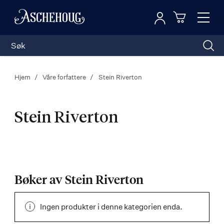
Logg inn
Toggl
n
Handleku
Nav
Hjem
Våre forfattere
Stein Riverton
Stein Riverton
Stein
Riverton
Bøker av Stein Riverton
Ingen produkter i denne kategorien enda.