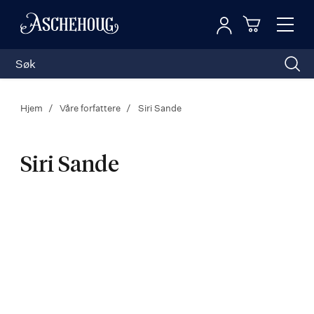
Logg inn
Toggl
n
Handleku
Nav
Hjem
Våre forfattere
Siri Sande
Siri Sande
Siri
Sande