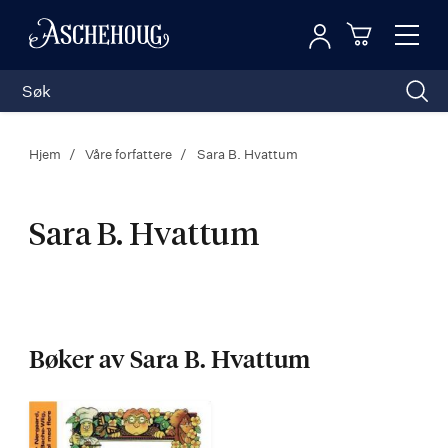
Logg inn
Toggl
n
Handleku
Nav
Hjem
Våre forfattere
Sara B. Hvattum
Sara B. Hvattum
Sara
B.
Bøker av Sara B. Hvattum
Hvattum