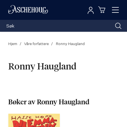
Logg inn
Toggl
n
Handleku
Nav
Hjem
Våre forfattere
Ronny Haugland
Ronny Haugland
Ronny
Haugland
Bøker av Ronny Haugland