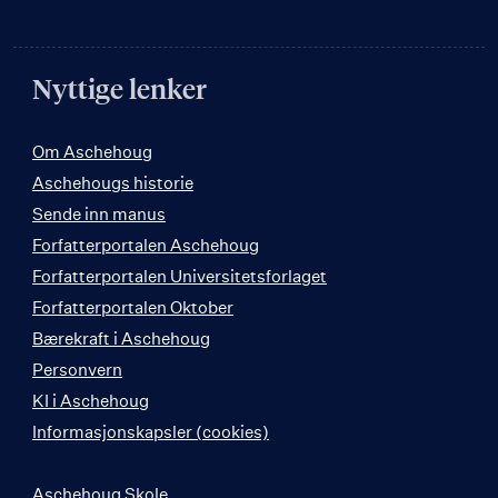
Nyttige lenker
Om Aschehoug
Aschehougs historie
Sende inn manus
Forfatterportalen Aschehoug
Forfatterportalen Universitetsforlaget
Forfatterportalen Oktober
Bærekraft i Aschehoug
Personvern
KI i Aschehoug
Informasjonskapsler (cookies)
Aschehoug Skole