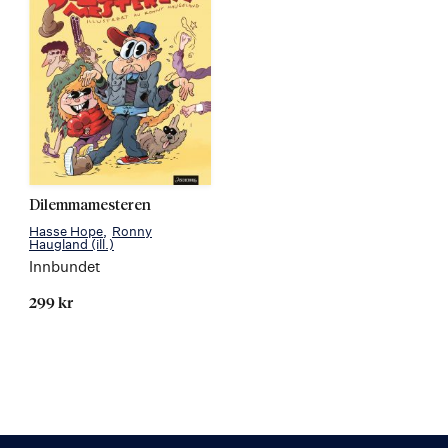
Dilemmamesteren
Hasse Hope
Ronny
Haugland
(ill.)
Innbundet
299 kr