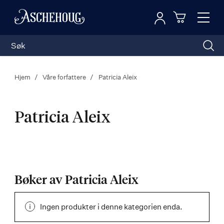
Logg inn
Toggl
n
Handleku
Nav
Hjem
Våre forfattere
Patricia Aleix
Patricia Aleix
Patricia
Aleix
Bøker av Patricia Aleix
Ingen produkter i denne kategorien enda.