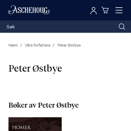
Logg inn
Toggl
n
Handleku
Nav
Hjem
Våre forfattere
Peter Østbye
Peter Østbye
Peter
Østbye
Bøker av Peter Østbye