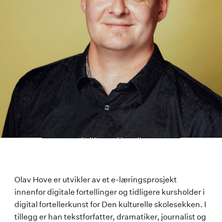
Last ned høyoppløselig versjon av bildet
Olav
Olav Hove er utvikler av et e-læringsprosjekt
innenfor digitale fortellinger og tidligere kursholder i
Hove
digital fortellerkunst for Den kulturelle skolesekken. I
tillegg er han tekstforfatter, dramatiker, journalist og