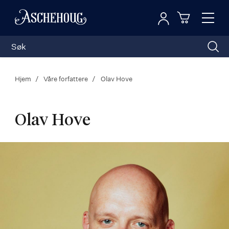
Logg inn
Toggl
n
Handleku
Nav
Hjem
Våre forfattere
Olav Hove
Olav Hove