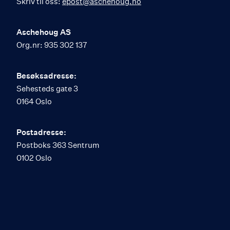
Skriv til oss:
epost@aschehoug.no
Aschehoug AS
Org.nr: 935 302 137
Besøksadresse:
Sehesteds gate 3
0164 Oslo
Postadresse:
Postboks 363 Sentrum
0102 Oslo