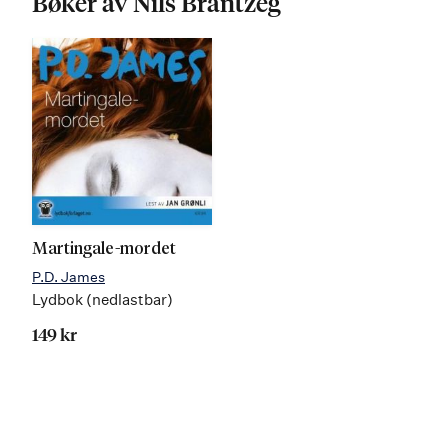
Bøker av Nils Brantzeg
Martingale-mordet
P.D. James
Lydbok (nedlastbar)
149 kr