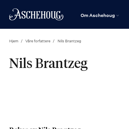
n
Hjem
Om Aschehoug
Hjem
Våre forfattere
Nils Brantzeg
Nils Brantzeg