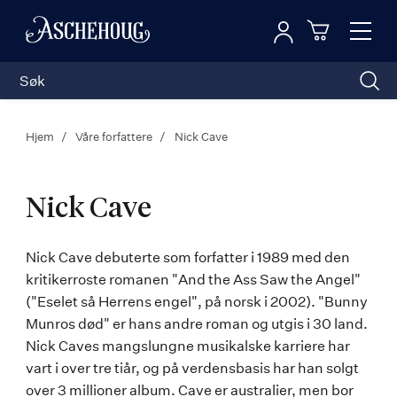
Logg inn
Toggl
n
Handleku
Nav
Hjem
Våre forfattere
Nick Cave
Nick Cave
Nick
Nick Cave debuterte som forfatter i 1989 med den
kritikerroste romanen "And the Ass Saw the Angel"
Cave
("Eselet så Herrens engel", på norsk i 2002). "Bunny
Munros død" er hans andre roman og utgis i 30 land.
Nick Caves mangslungne musikalske karriere har
vart i over tre tiår, og på verdensbasis har han solgt
over 3 millioner album. Cave er australier, men bor