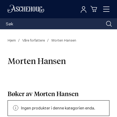
Logg inn
Toggl
n
Handleku
Nav
Hjem
Våre forfattere
Morten Hansen
Morten Hansen
Morten
Hansen
Bøker av Morten Hansen
Ingen produkter i denne kategorien enda.