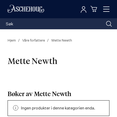
Logg inn
Toggl
n
Handleku
Nav
Hjem
Våre forfattere
Mette Newth
Mette Newth
Mette
Newth
Bøker av Mette Newth
Ingen produkter i denne kategorien enda.