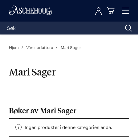
Logg inn
Toggl
n
Handleku
Nav
Hjem
Våre forfattere
Mari Sager
Mari Sager
Mari
Sager
Bøker av Mari Sager
Ingen produkter i denne kategorien enda.