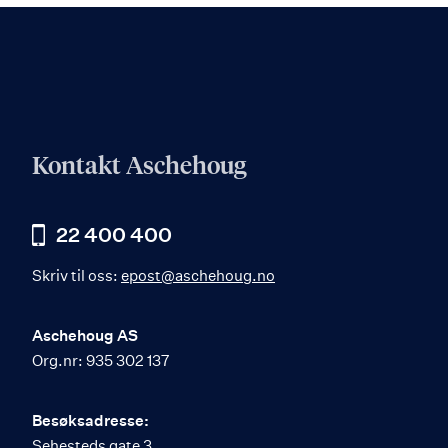
Kontakt Aschehoug
22 400 400
Skriv til oss:
epost@aschehoug.no
Aschehoug AS
Org.nr: 935 302 137
Besøksadresse:
Sehesteds gate 3