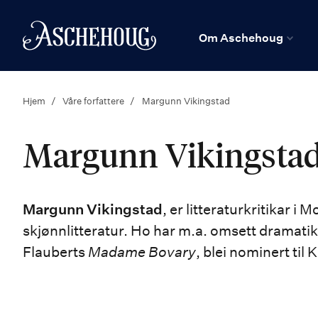
n
Hjem
Om Aschehoug
Hjem
Våre forfattere
Margunn Vikingstad
Margunn Vikingsta
Margunn Vikingstad
, er litteraturkritikar 
skjønnlitteratur. Ho har m.a. omsett dramatik
Flauberts
Madame Bovary
,
blei nominert til 