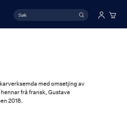
Søk
Han
Logg 
riitkarverksemda med omsetjing av
 hennar frå fransk, Gustave
isen 2018.