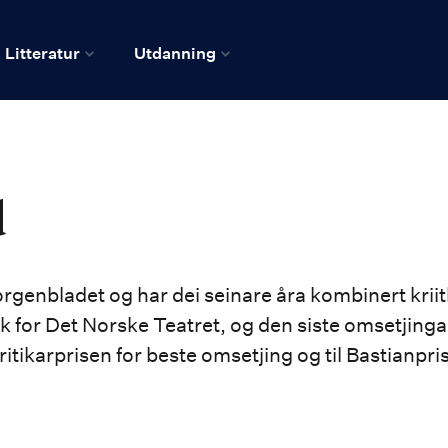
Litteratur
Utdanning
d
i Morgenbladet og har dei seinare åra kombinert k
k for Det Norske Teatret, og den siste omsetjinga
Kritikarprisen for beste omsetjing og til Bastianpr