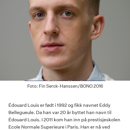
Last ned høyoppløselig versjon av bildet
Foto:
Fin Serck-Hanssen/BONO 2016
Louise
Édouard Louis er født i 1992 og fikk navnet Eddy
Bellegueule. Da han var 20 år byttet han navn til
Erdrich
Édouard Louis. I 2011 kom han inn på prestisjeskolen
Ecole Normale Superieure i Paris. Han er nå ved