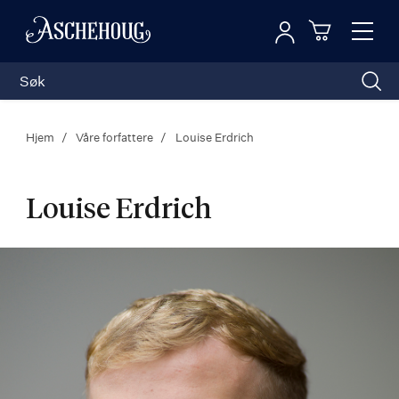
Logg inn
Toggl
n
Handleku
Nav
Hjem
Våre forfattere
Louise Erdrich
Louise Erdrich