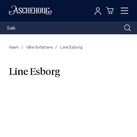
Logg inn
Toggl
n
Handleku
Nav
Hjem
Våre forfattere
Line Esborg
Line Esborg
Line
Esborg