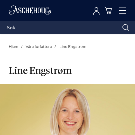
Logg inn
Toggl
n
Handleku
Nav
Hjem
Våre forfattere
Line Engstrøm
Line Engstrøm