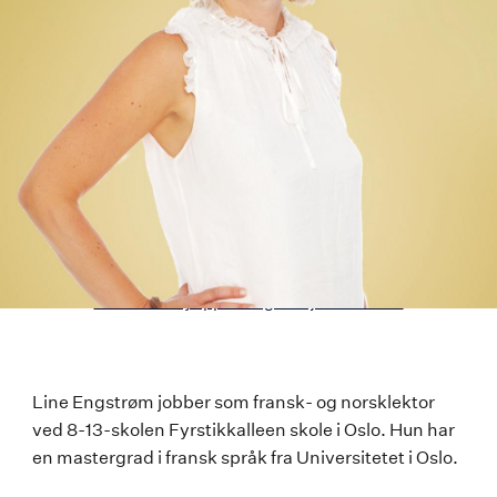
Last ned høyoppløselig versjon av bildet
Line
Line Engstrøm jobber som fransk- og norsklektor
ved 8-13-skolen Fyrstikkalleen skole i Oslo. Hun har
Engstrøm
en mastergrad i fransk språk fra Universitetet i Oslo.