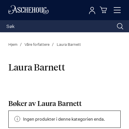
Logg inn
Toggl
n
Handleku
Nav
Hjem
Våre forfattere
Laura Barnett
Laura Barnett
Laura
Barnett
Bøker av Laura Barnett
Ingen produkter i denne kategorien enda.