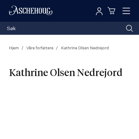
Logg inn
Toggl
n
Handleku
Nav
Hjem
Våre forfattere
Kathrine Olsen Nedrejord
Kathrine Olsen Nedrejord
Kathrine
Olsen
Nedrejord