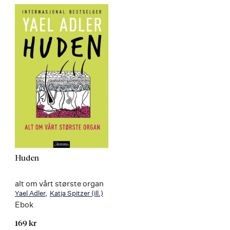
Huden
alt om vårt største organ
Yael Adler
Katja Spitzer
(ill.)
Ebok
169 kr