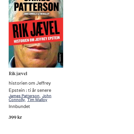
Rik jævel
historien om Jeffrey
Epstein : ti år senere
James Patterson
John
Connolly
Tim Malloy
Innbundet
399 kr