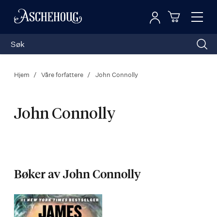
Logg inn
Toggl
n
Handleku
Nav
Hjem
Våre forfattere
John Connolly
John Connolly
John
Connolly
Bøker av John Connolly