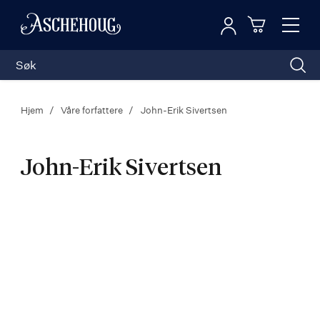
Logg inn
Toggl
n
Handleku
Nav
Hjem
Våre forfattere
John-Erik Sivertsen
John-Erik Sivertsen
John-
Erik
Sivertsen