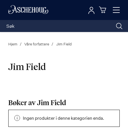
Logg inn
Toggl
n
Handleku
Nav
Hjem
Våre forfattere
Jim Field
Jim Field
Jim
Field
Bøker av Jim Field
Ingen produkter i denne kategorien enda.