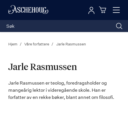
Logg inn
Toggl
n
Handleku
Nav
Hjem
Våre forfattere
Jarle Rasmussen
Jarle Rasmussen
Jarle
Jarle Rasmussen er teolog, foredragsholder og
mangeårig lektor i videregående skole. Han er
Rasmussen
forfatter av en rekke bøker, blant annet om filosofi.