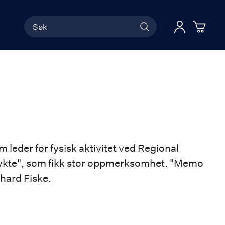
Søk
Han
Logg 
leder for fysisk aktivitet ved Regional
rykte", som fikk stor oppmerksomhet. "Memo
hard Fiske.