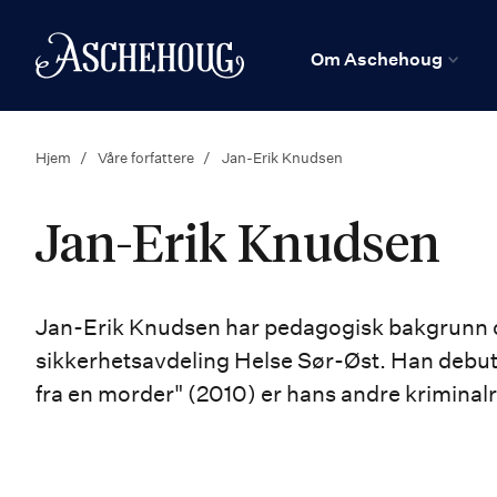
n
Hjem
Om Aschehoug
Hjem
Våre forfattere
Jan-Erik Knudsen
Jan-Erik Knudsen
Jan-Erik Knudsen har pedagogisk bakgrunn og 
sikkerhetsavdeling Helse Sør-Øst. Han debu
fra en morder" (2010) er hans andre krimina