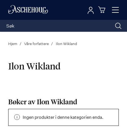
Logg inn
Toggl
n
Handleku
Nav
Hjem
Våre forfattere
Ilon Wikland
Ilon Wikland
Ilon
Wikland
Bøker av Ilon Wikland
Ingen produkter i denne kategorien enda.