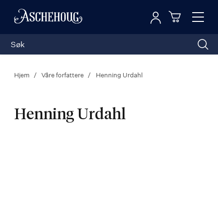
Logg inn
Toggl
n
Handleku
Nav
Hjem
Våre forfattere
Henning Urdahl
Henning Urdahl
Henning
Urdahl