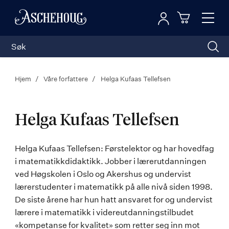
Logg inn
Toggl
n
Handleku
Nav
Hjem
Våre forfattere
Helga Kufaas Tellefsen
Helga Kufaas Tellefsen
Helga
Helga Kufaas Tellefsen: Førstelektor og har hovedfag
i matematikkdidaktikk. Jobber i lærerutdanningen
Kufaas
ved Høgskolen i Oslo og Akershus og undervist
Tellefsen
lærerstudenter i matematikk på alle nivå siden 1998.
De siste årene har hun hatt ansvaret for og undervist
lærere i matematikk i videreutdanningstilbudet
«kompetanse for kvalitet» som retter seg inn mot