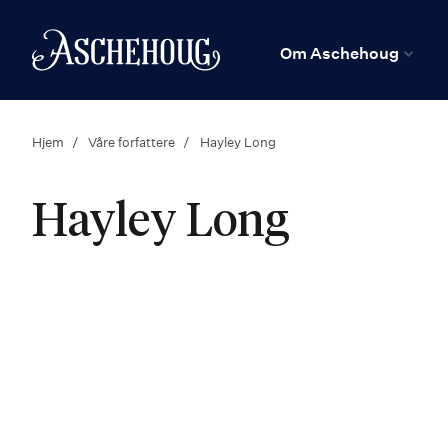
n
Hjem
Om Aschehoug
Hjem
Våre forfattere
Hayley Long
Hayley Long