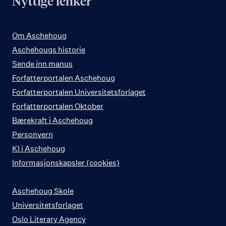
Nyttige lenker
Om Aschehoug
Aschehougs historie
Sende inn manus
Forfatterportalen Aschehoug
Forfatterportalen Universitetsforlaget
Forfatterportalen Oktober
Bærekraft i Aschehoug
Personvern
KI i Aschehoug
Informasjonskapsler (cookies)
Aschehoug Skole
Universitetsforlaget
Oslo Literary Agency