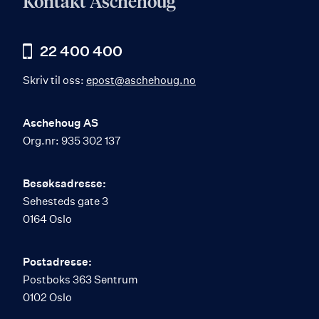
Kontakt Aschehoug
22 400 400
Skriv til oss:
epost@aschehoug.no
Aschehoug AS
Org.nr: 935 302 137
Besøksadresse:
Sehesteds gate 3
0164 Oslo
Postadresse:
Postboks 363 Sentrum
0102 Oslo