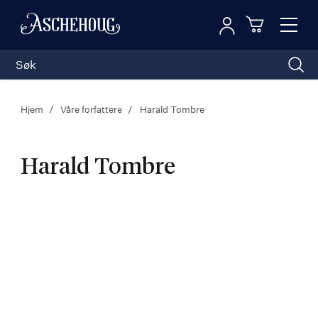
Logg inn
Toggl
n
Handleku
Nav
Hjem
Våre forfattere
Harald Tombre
Harald Tombre
Harald
Tombre