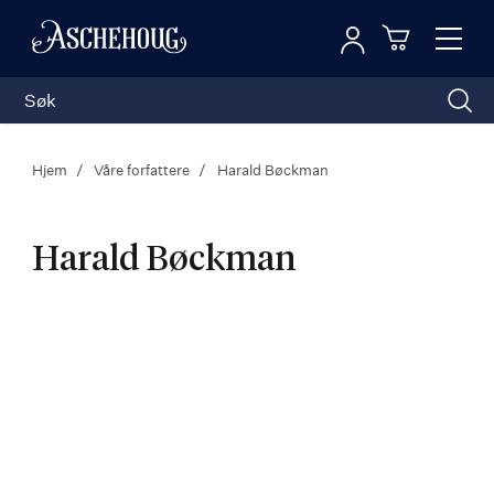
Logg inn
Toggl
n
Handleku
Nav
Hjem
Våre forfattere
Harald Bøckman
Harald Bøckman
Harald
Bøckman