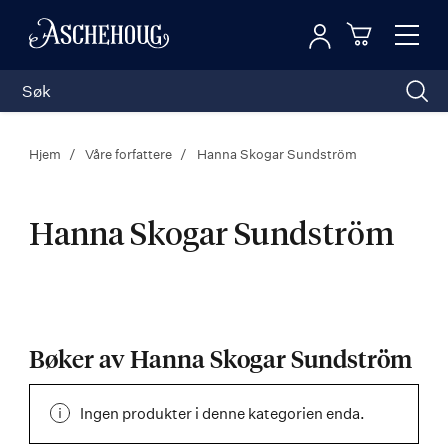
Logg inn
Toggl
n
Handleku
Nav
Hjem
Våre forfattere
Hanna Skogar Sundström
Hanna Skogar Sundström
Hanna
Skogar
Bøker av Hanna Skogar Sundström
Sundström
Ingen produkter i denne kategorien enda.