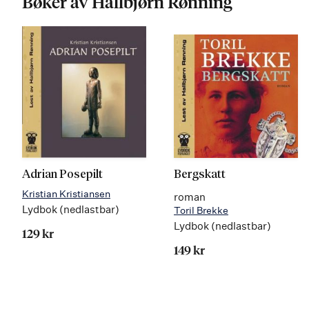
Bøker av Hallbjørn Rønning
Adrian Posepilt
Bergskatt
Kristian Kristiansen
roman
Lydbok (nedlastbar)
Toril Brekke
Lydbok (nedlastbar)
129 kr
149 kr