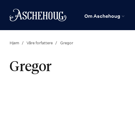
n
Hjem
Om Aschehoug
Hjem
Våre forfattere
Gregor
Gregor