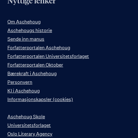
Nyttige lenker
Om Aschehoug
Aschehougs historie
Sende inn manus
Forfatterportalen Aschehoug
Forfatterportalen Universitetsforlaget
Forfatterportalen Oktober
Bærekraft i Aschehoug
Personvern
KI i Aschehoug
Informasjonskapsler (cookies)
Aschehoug Skole
Universitetsforlaget
Oslo Literary Agency