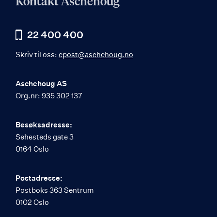
Kontakt Aschehoug
22 400 400
Skriv til oss:
epost@aschehoug.no
Aschehoug AS
Org.nr: 935 302 137
Besøksadresse:
Sehesteds gate 3
0164 Oslo
Postadresse:
Postboks 363 Sentrum
0102 Oslo