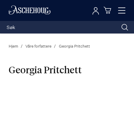
Logg inn
Toggl
n
Handleku
Nav
Hjem
Våre forfattere
Georgia Pritchett
Georgia Pritchett
Georgia
Pritchett