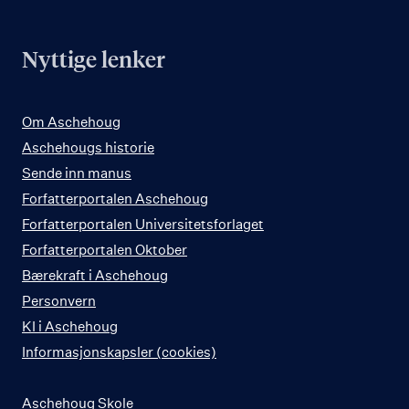
Nyttige lenker
Om Aschehoug
Aschehougs historie
Sende inn manus
Forfatterportalen Aschehoug
Forfatterportalen Universitetsforlaget
Forfatterportalen Oktober
Bærekraft i Aschehoug
Personvern
KI i Aschehoug
Informasjonskapsler (cookies)
Aschehoug Skole