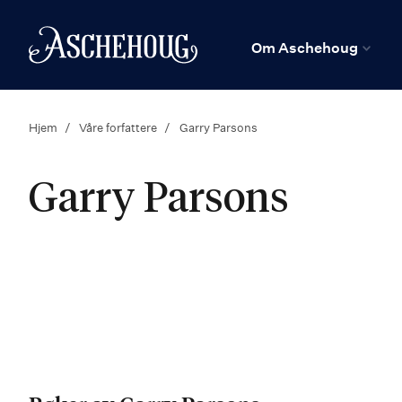
n
Hjem
Om Aschehoug
Hjem
Våre forfattere
Garry Parsons
Garry Parsons