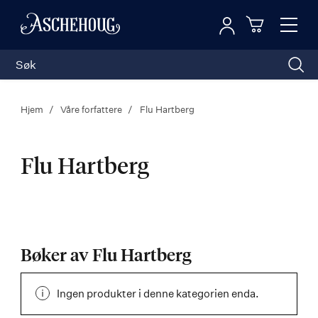
Logg inn
Toggl
n
Handleku
Nav
Hjem
Våre forfattere
Flu Hartberg
Flu Hartberg
Flu
Hartberg
Bøker av Flu Hartberg
Ingen produkter i denne kategorien enda.