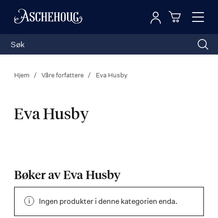
Logg inn
Toggl
n
Handleku
Nav
Hjem
Våre forfattere
Eva Husby
Eva Husby
Eva
Husby
Bøker av Eva Husby
Ingen produkter i denne kategorien enda.