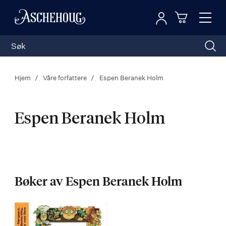
Logg inn
Toggl
n
Handleku
Nav
Hjem
Våre forfattere
Espen Beranek Holm
Espen Beranek Holm
Espen
Beranek
Bøker av Espen Beranek Holm
Holm