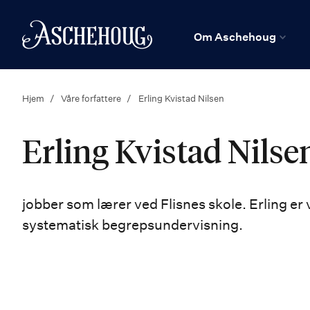
n
Hjem
Om Aschehoug
Hjem
Våre forfattere
Erling Kvistad Nilsen
Erling Kvistad Nilse
jobber som lærer ved Flisnes skole. Erling er
systematisk begrepsundervisning.