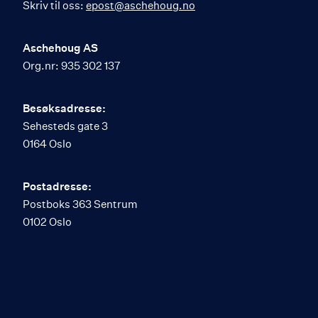
Skriv til oss:
epost@aschehoug.no
Aschehoug AS
Org.nr: 935 302 137
Besøksadresse:
Sehesteds gate 3
0164 Oslo
Postadresse:
Postboks 363 Sentrum
0102 Oslo