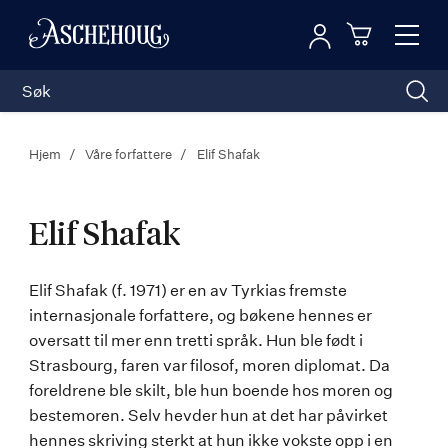
Logg inn
Toggl
n
Handleku
Nav
Hjem
Våre forfattere
Elif Shafak
Elif Shafak
Elif
Elif Shafak (f. 1971) er en av Tyrkias fremste
internasjonale forfattere, og bøkene hennes er
Shafak
oversatt til mer enn tretti språk. Hun ble født i
Strasbourg, faren var filosof, moren diplomat. Da
foreldrene ble skilt, ble hun boende hos moren og
bestemoren. Selv hevder hun at det har påvirket
hennes skriving sterkt at hun ikke vokste opp i en